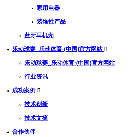
家用电器
装饰性产品
蓝牙耳机壳
乐动球赛_乐动体育·(中国)官方网站

乐动球赛_乐动体育·(中国)官方网站
行业资讯
成功案例

技术创新
技术文摘
合作伙伴