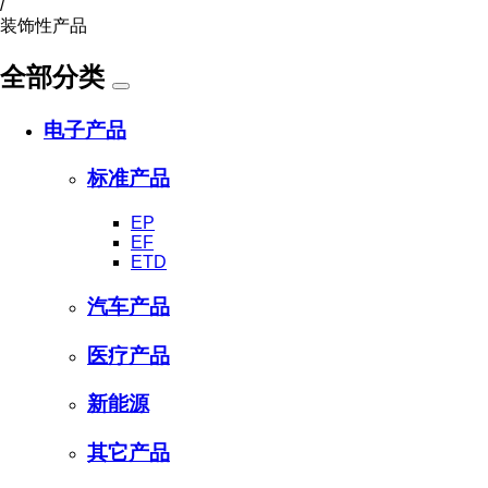
/
装饰性产品
全部分类
Toggle
navigation
电子产品
标准产品
EP
EF
ETD
汽车产品
医疗产品
新能源
其它产品