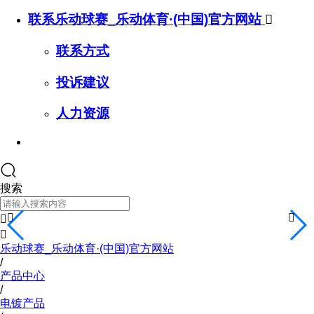
联系乐动球赛_乐动体育·(中国)官方网站

联系方式
投诉建议
人力资源
搜索




乐动球赛_乐动体育·(中国)官方网站
/
产品中心
/
电镀产品