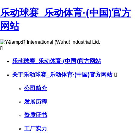
乐动球赛_乐动体育·(中国)官方
网站

乐动球赛_乐动体育·(中国)官方网站
关于乐动球赛_乐动体育·(中国)官方网站

公司简介
发展历程
资质证书
工厂实力