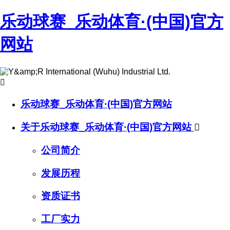
乐动球赛_乐动体育·(中国)官方
网站

乐动球赛_乐动体育·(中国)官方网站
关于乐动球赛_乐动体育·(中国)官方网站

公司简介
发展历程
资质证书
工厂实力