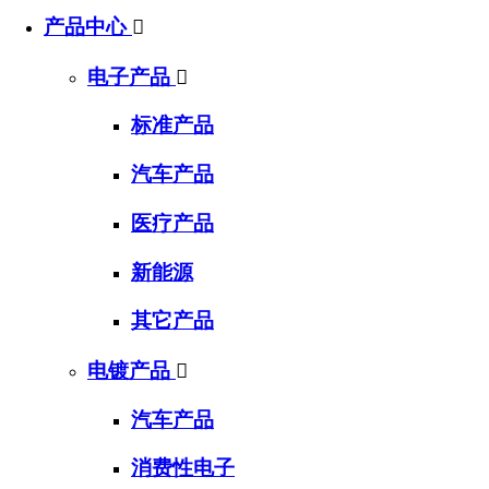
产品中心

电子产品

标准产品
汽车产品
医疗产品
新能源
其它产品
电镀产品

汽车产品
消费性电子