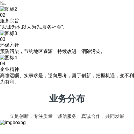
性。
02
服务宗旨
“以诚为本,以人为先,服务社会”。
03
环保方针
预防污染，节约地区资源，持续改进，消除污染。
04
企业精神
高瞻远瞩、实事求是，逆向思考，勇于创新，把握机遇，变不利
为有利。
业务分布
立足创新，专注质量，诚信服务，真诚合作，共同发展
或展电子