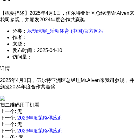
【概要描述】
2025年4月1日，伍尔特亚洲区总经理Mr.Alven来
我司参观，并颁发2024年度合作共赢奖
分类：
乐动球赛_乐动体育·(中国)官方网站
作者：
来源：
发布时间：
2025-04-10
访问量：
详情
2025年4月1日，伍尔特亚洲区总经理Mr.Alven来我司参观，并
颁发2024年度合作共赢奖
扫二维码用手机看
上一个
:
无
下一个
:
2023年度策略供应商
上一个
:
无
下一个
:
2023年度策略供应商
上一条
:
无