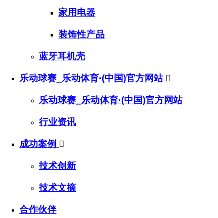
家用电器
装饰性产品
蓝牙耳机壳
乐动球赛_乐动体育·(中国)官方网站

乐动球赛_乐动体育·(中国)官方网站
行业资讯
成功案例

技术创新
技术文摘
合作伙伴