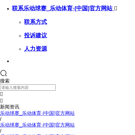
联系乐动球赛_乐动体育·(中国)官方网站

联系方式
投诉建议
人力资源
搜索


新闻资讯
乐动球赛_乐动体育·(中国)官方网站
/
乐动球赛_乐动体育·(中国)官方网站
/