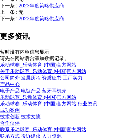
下一条
:
2023年度策略供应商
上一条
:
无
下一条
:
2023年度策略供应商
更多资讯
暂时没有内容信息显示
请先在网站后台添加数据记录。
乐动球赛_乐动体育·(中国)官方网站
关于乐动球赛_乐动体育·(中国)官方网站
公司简介
发展历程
资质证书
工厂实力
产品中心
电子产品
电镀产品
蓝牙耳机壳
乐动球赛_乐动体育·(中国)官方网站
乐动球赛_乐动体育·(中国)官方网站
行业资讯
成功案例
技术创新
技术文摘
合作伙伴
联系乐动球赛_乐动体育·(中国)官方网站
联系方式
投诉建议
人力资源